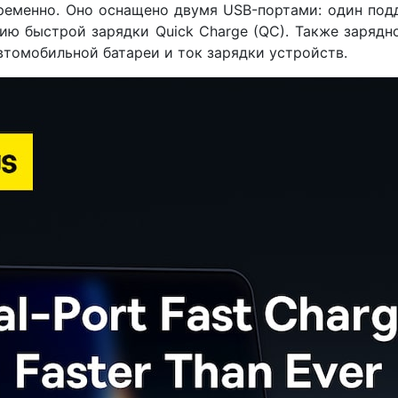
ременно. Оно оснащено двумя USB-портами: один по
логию быстрой зарядки Quick Charge (QC). Также заряд
томобильной батареи и ток зарядки устройств.