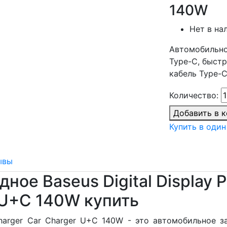
140W
Нет в на
Автомобильно
Type-C, быстр
кабель Type-C
Количество:
Добавить в 
Купить в один
ывы
ое Baseus Digital Display P
r U+C 140W купить
t Charger Car Charger U+C 140W - это автомобильное 