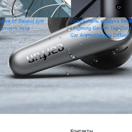
аров от Baseus для
Освежитель воздуха Base
ртного лета
Lingering Garden Tap-Cont
Car Aromatherapy Diffuser
Контакты