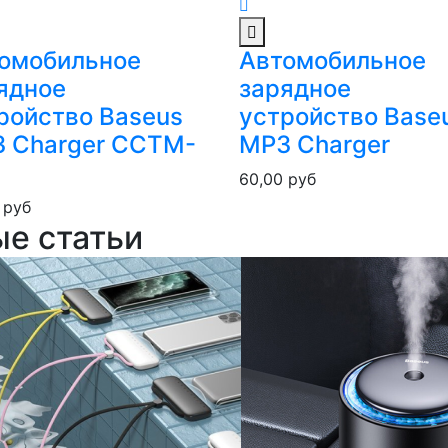
омобильное
Автомобильное
ядное
зарядное
ройство Baseus
устройство Base
 Charger CCTM-
MP3 Charger
60,00
руб
0
руб
ые статьи