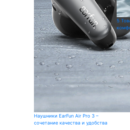
5 Тов
комфо
Наушники EarFun Air Pro 3 –
сочетание качества и удобства