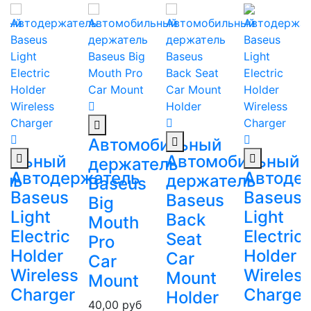
Автомобильный
бильный
Автомобильный
держатель
Автодержатель
Автоде
ель
держатель
Baseus
Baseus
Baseus
Baseus
Big
Light
Light
Back
Mouth
Electric
Electric
Seat
Pro
Holder
Holder
Car
Car
Wireless
Wireles
Mount
Mount
Charger
Charger
Holder
40,00
руб