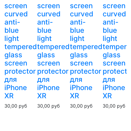
screen
screen
screen
screen
curved
curved
curved
curved
anti-
anti-
anti-
anti-
blue
blue
blue
blue
light
light
light
light
ed
tempered
tempered
tempered
temper
glass
glass
glass
glass
screen
screen
screen
screen
r
protector
protector
protector
protecto
для
для
для
для
iPhone
iPhone
iPhone
iPhone
XR
XR
XR
XR
30,00
руб
30,00
руб
30,00
руб
30,00
руб