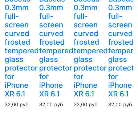
0.3mm
0.3mm
0.3mm
0.3mm
full-
full-
full-
full-
screen
screen
screen
screen
curved
curved
curved
curved
frosted
frosted
frosted
frosted
ed
tempered
tempered
tempered
temper
glass
glass
glass
glass
r
protector
protector
protector
protecto
for
for
for
for
iPhone
iPhone
iPhone
iPhone
XR 6.1
XR 6.1
XR 6.1
XR 6.1
32,00
руб
32,00
руб
32,00
руб
32,00
руб