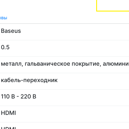
ывы
Baseus
0.5
металл, гальваническое покрытие, алюмини
кабель-переходник
110 В - 220 В
HDMI