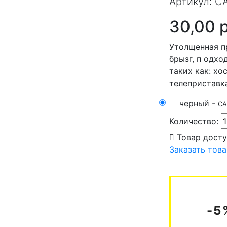
Артикул:
C
30,00 
Утолщенная п
брызг, п одхо
таких как: хо
телеприставка
черный -
CA
Количество:
Товар досту
Заказать тов
-5