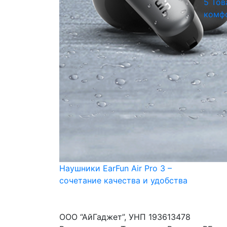
5 Тов
комфо
Наушники EarFun Air Pro 3 –
сочетание качества и удобства
ООО “АйГаджет”, УНП 193613478