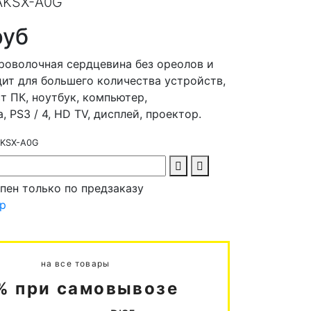
AKSX-A0G
руб
роволочная сердцевина без ореолов и
дит для большего количества устройств,
ст ПК, ноутбук, компьютер,
, PS3 / 4, HD TV, дисплей, проектор.
KSX-A0G
пен только по предзаказу
ар
на все товары
% при самовывозе