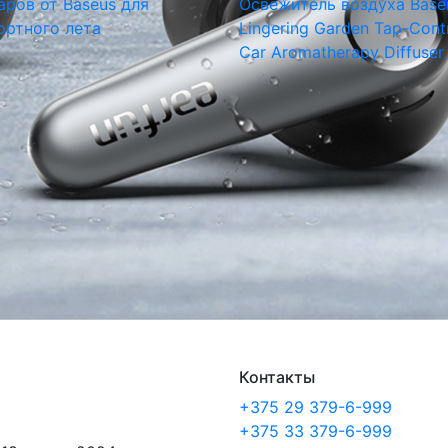
аров от Baseus для
Освежитель воздуха Base
ртного лета
Lingering Garden Tap-Cont
Car Aromatherapy Diffuser
Контакты
+375 29 379-6-999
+375 33 379-6-999