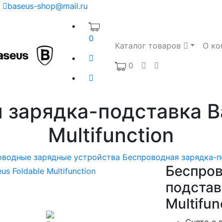
baseus-shop@mail.ru
0
Каталог товаров
О ко
0
 зарядка-подставка Ba
Multifunction
оводные зарядные устройства
Беспроводная зарядка-по
Беспров
подстав
Multifun
Снято с 