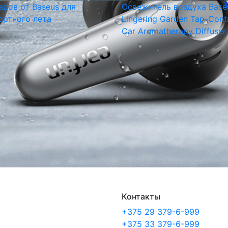
аров от Baseus для
Освежитель воздуха Base
ртного лета
Lingering Garden Tap-Cont
Car Aromatherapy Diffuser
Контакты
+375 29 379-6-999
+375 33 379-6-999