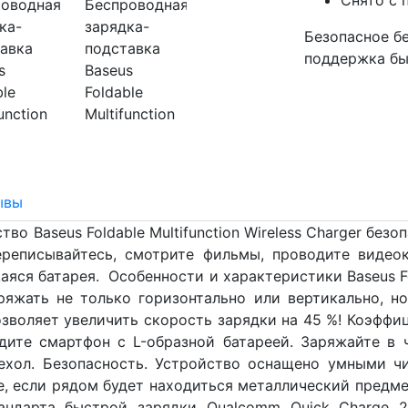
Безопасное б
поддержка бы
ывы
о Baseus Foldable Multifunction Wireless Charger безо
переписывайтесь, смотрите фильмы, проводите видео
ся батарея. Особенности и характеристики Baseus Folda
яжать не только горизонтально или вертикально, н
зволяет увеличить скорость зарядки на 45 %! Коэффиц
дите смартфон с L-образной батареей. Заряжайте в
ехол. Безопасность. Устройство оснащено умными 
, если рядом будет находиться металлический предмет
ндарта быстрой зарядки Qualcomm Quick Charge 2