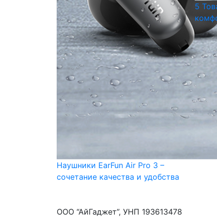
5 Тов
комфо
Наушники EarFun Air Pro 3 –
сочетание качества и удобства
ООО “АйГаджет”, УНП 193613478