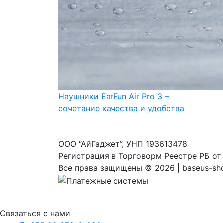
Наушники EarFun Air Pro 3 –
сочетание качества и удобства
ООО “АйГаджет”, УНП 193613478
Регистрация в Торговорм Реестре РБ от
Все права защищены ©
2026 | baseus-sh
Связаться с нами