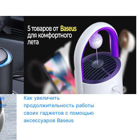
us
Как увеличить
rol
продолжительность работы
своих гаджетов с помощью
аксессуаров Baseus