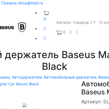
baseus-shop@mail.ru
0
Каталог товаров
О ко
0
 держатель Baseus Ma
Black
ашину
Автодержатели
Автомобильный держатель Baseus
Автомо
Baseus 
Артикул:
S