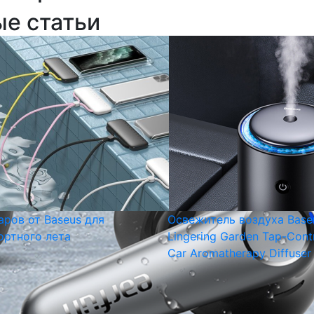
ые статьи
аров от Baseus для
Освежитель воздуха Base
ртного лета
Lingering Garden Tap-Cont
Car Aromatherapy Diffuser