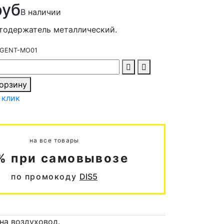
руб
В наличии
тодержатель металлический.
GENT-MO01
корзину
 клик
на все товары
% при самовывозе
по промокоду
DIS5
на воздуховод.