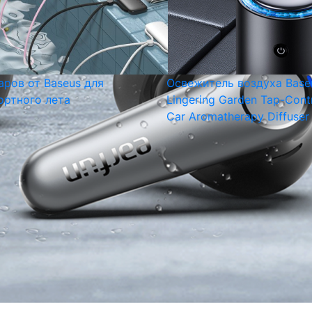
аров от Baseus для
Освежитель воздуха Base
ртного лета
Lingering Garden Tap-Cont
Car Aromatherapy Diffuser