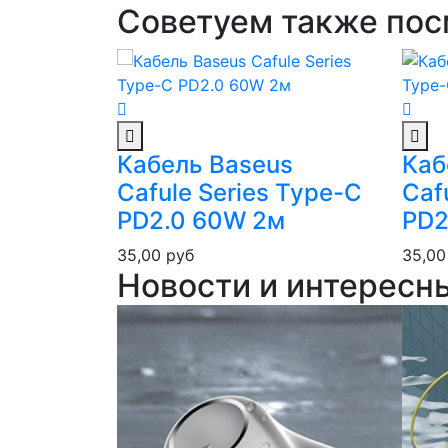
Советуем также пос
s
Кабель Baseus
Каб
 Type-C
Cafule Series Type-C
Caf
PD2.0 60W 2м
PD2
35,00
руб
35,0
Новости и интересн