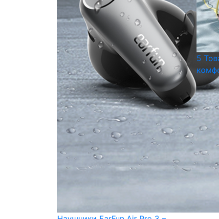
5 Тов
комфо
Наушники EarFun Air Pro 3 –