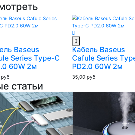
мотреть
ель Baseus
Кабель Baseus
ule Series Type-C
Cafule Series Typ
.0 60W 2м
PD2.0 60W 2м
0
руб
35,00
руб
ые статьи