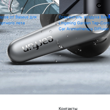
аров от Baseus для
Освежитель воздуха Base
ртного лета
Lingering Garden Tap-Cont
Car Aromatherapy Diffuser
Контакты