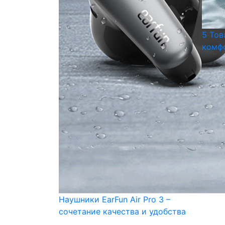
5 Тов
комфо
Наушники EarFun Air Pro 3 –
сочетание качества и удобства