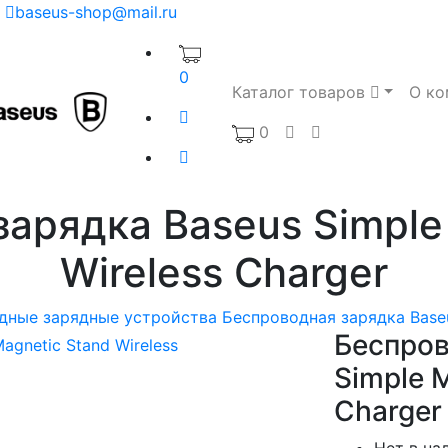
baseus-shop@mail.ru
0
Каталог товаров
О ко
0
арядка Baseus Simple
Wireless Charger
дные зарядные устройства
Беспроводная зарядка Baseu
Беспров
Simple M
Charger
Нет в на