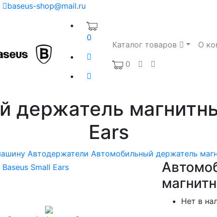
baseus-shop@mail.ru
0
Каталог товаров
О ко
0
 держатель магнитны
Ears
машину
Автодержатели
Автомобильный держатель магни
Автомо
магнитн
Нет в на