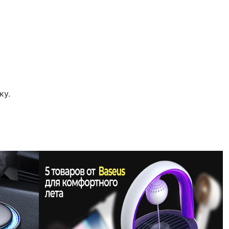
,
ку.