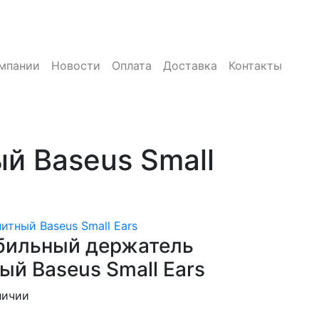
мпании
Новости
Оплата
Доставка
Контакты
й Baseus Small
тный Baseus Small Ears
бильный держатель
ый Baseus Small Ears
личии