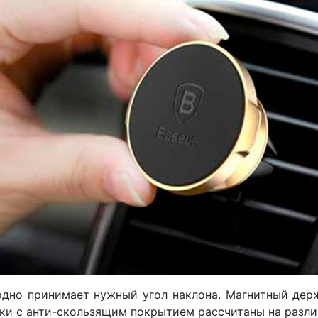
дно принимает нужный угол наклона. Магнитный держате
апки с анти-скользящим покрытием рассчитаны на разл