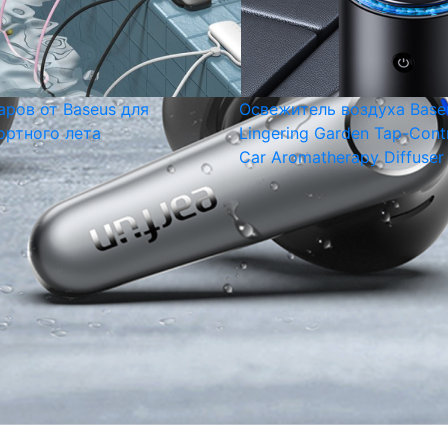
аров от Baseus для
Освежитель воздуха Base
ртного лета
Lingering Garden Tap-Cont
Car Aromatherapy Diffuser