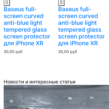
Baseus full-
Baseus full-
screen curved
screen curved
anti-blue light
anti-blue light
tempered glass
tempered glass
screen protector
screen protector
для iPhone XR
для iPhone XR
30,00
руб
30,00
руб
Новости и интересные статьи