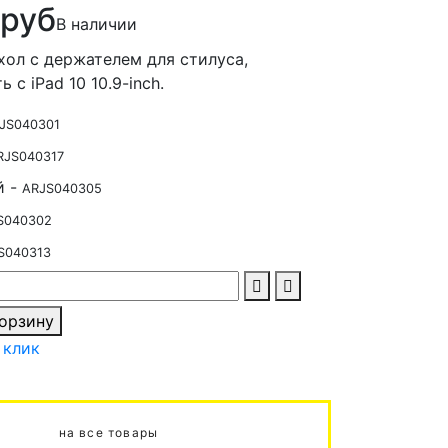
 руб
В наличии
хол с держателем для стилуса,
 с iPad 10 10.9-inch.
JS040301
RJS040317
й -
ARJS040305
S040302
S040313
корзину
 клик
на все товары