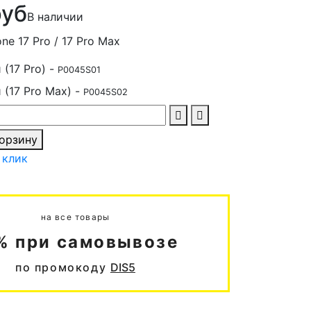
руб
В наличии
ne 17 Pro / 17 Pro Max
(17 Pro) -
P0045S01
 (17 Pro Max) -
P0045S02
корзину
 клик
на все товары
% при самовывозе
по промокоду
DIS5