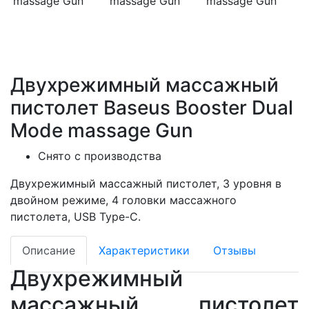
Двухрежимный массажный
пистолет Baseus Booster Dual
Mode massage Gun
Снято с производства
Двухрежимный массажный пистолет, 3 уровня в
двойном режиме, 4 головки массажного
пистолета, USB Type-C.
Описание
Характеристики
Отзывы
Двухрежимный
массажный пистолет