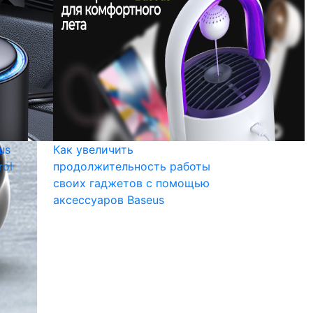
us
Как увеличить
rol
продолжительность работы
своих гаджетов с помощью
аксессуаров Baseus