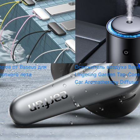
аров от Baseus для
Освежитель воздуха Base
ртного лета
Lingering Garden Tap-Cont
Car Aromatherapy Diffuser