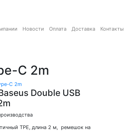
мпании
Новости
Оплата
Доставка
Контакты
pe-C 2m
ype-C 2m
Baseus Double USB
 2m
производства
стичный TPE, длина 2 м, ремешок на