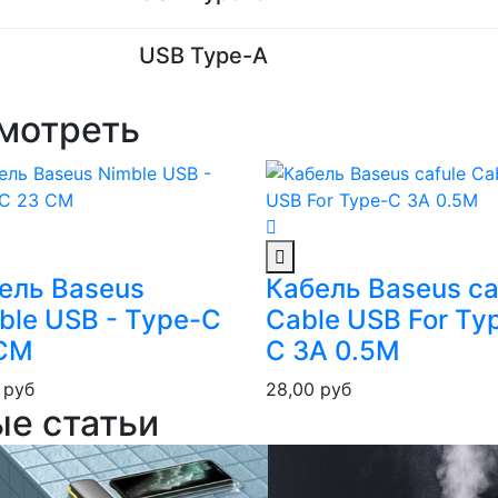
USB Type-A
мотреть
ель Baseus
Кабель Baseus ca
ble USB - Type-C
Cable USB For Ty
СМ
C 3A 0.5M
0
руб
28,00
руб
ые статьи