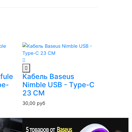
fule
Кабель Baseus
Кабель
pe-
Nimble USB - Type-C
Cable 
23 СМ
C 3A 0
30,00
руб
28,00
руб