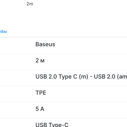
ывы
Baseus
2 м
USB 2.0 Type C (m) - USB 2.0 (am
TPE
5 A
USB Type-С