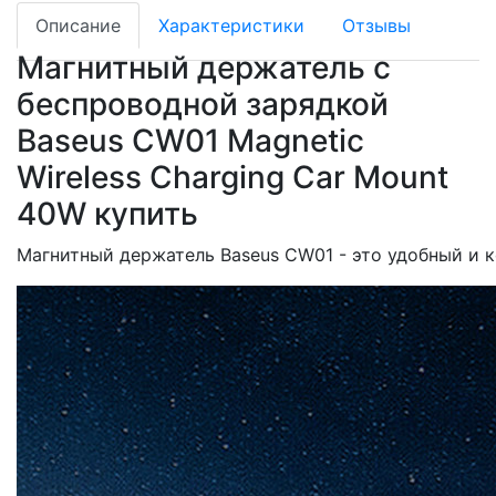
Описание
Характеристики
Отзывы
Магнитный держатель с
беспроводной зарядкой
Baseus CW01 Magnetic
Wireless Charging Car Mount
40W купить
Магнитный
держатель
Baseus
CW01
-
это
удобный
и
к