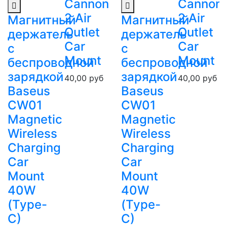
Cannon
Cannon
2 Air
2 Air
Магнитный
Магнитный
Outlet
Outlet
держатель
держатель
Car
Car
с
с
Mount
Mount
беспроводной
беспроводной
зарядкой
зарядкой
40,00
руб
40,00
руб
Baseus
Baseus
CW01
CW01
Magnetic
Magnetic
Wireless
Wireless
Charging
Charging
Car
Car
Mount
Mount
40W
40W
(Type-
(Type-
C)
C)