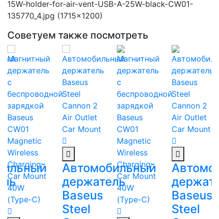
Советуем также посмотреть
бильный
Автомобильный
Автомо
ель
держатель
держат
Baseus
Baseus
Steel
Steel