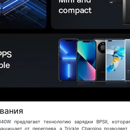
ования
140W предлагает технологию зарядки BPSII, котора
ащищает от перегрева, а Trickle Charging позволяет