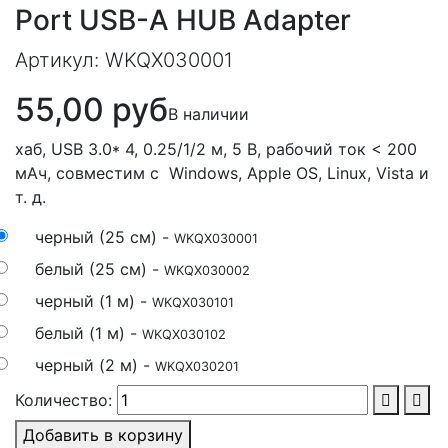
Port USB-A HUB Adapter
Артикул:
WKQX030001
55,00 руб
В наличии
хаб, USB 3.0* 4, 0.25/1/2 м, 5 В, рабочий ток < 200
мАч, совместим с Windows, Apple OS, Linux, Vista и
т. д.
черный (25 см) -
WKQX030001
белый (25 см) -
WKQX030002
черный (1 м) -
WKQX030101
белый (1 м) -
WKQX030102
черный (2 м) -
WKQX030201
Количество:
Добавить в корзину