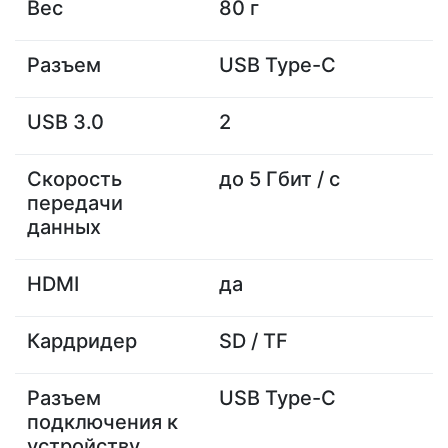
Вес
80 г
Разъем
USB Type-C
USB 3.0
2
Скорость
до 5 Гбит / с
передачи
данных
HDMI
да
Кардридер
SD / TF
Разъем
USB Type-C
подключения к
устройству