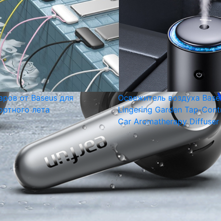
аров от Baseus для
Освежитель воздуха Base
ртного лета
Lingering Garden Tap-Cont
Car Aromatherapy Diffuser