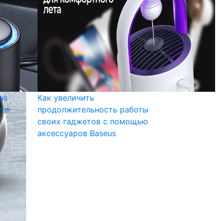
us
Как увеличить
rol
продолжительность работы
своих гаджетов с помощью
аксессуаров Baseus