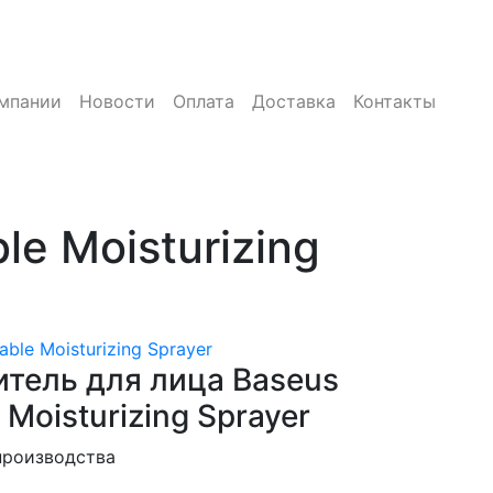
мпании
Новости
Оплата
Доставка
Контакты
e Moisturizing
ble Moisturizing Sprayer
тель для лица Baseus
 Moisturizing Sprayer
производства