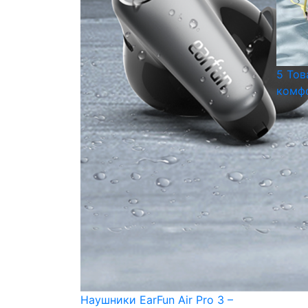
5 Тов
комфо
Наушники EarFun Air Pro 3 –