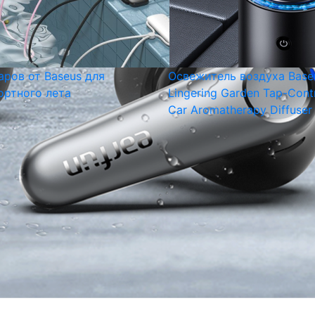
аров от Baseus для
Освежитель воздуха Base
ртного лета
Lingering Garden Tap-Cont
Car Aromatherapy Diffuser