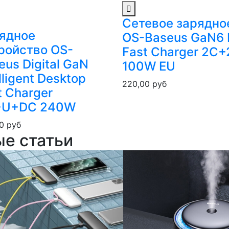
Сетевое зарядно
ядное
OS-Baseus GaN6 
ройство OS-
Fast Charger 2C
eus Digital GaN
100W EU
lligent Desktop
220,00
руб
t Charger
+U+DC 240W
00
руб
ые статьи