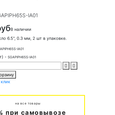
APIPH65S-IA01
руб
В наличии
о 6.5", 0.3 мм, 2 шт в упаковке.
APIPH65S-IA01
т) -
SGAPIPH65S-IA01
корзину
 клик
на все товары
% при самовывозе