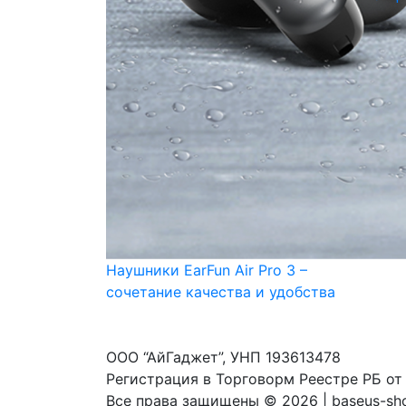
Наушники EarFun Air Pro 3 –
сочетание качества и удобства
ООО “АйГаджет”, УНП 193613478
Регистрация в Торговорм Реестре РБ от
Все права защищены ©
2026 | baseus-sh