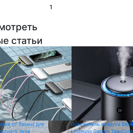
1
мотреть
ые статьи
аров от Baseus для
Освежитель воздуха Base
ртного лета
Lingering Garden Tap-Cont