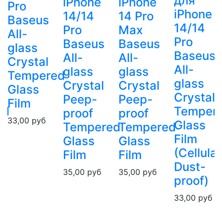
для
iPhone
iPhone
Pro
iPhone
14/14
14 Pro
Baseus
14/14
Pro
Max
All-
Pro
Baseus
Baseus
glass
Baseus
All-
All-
Crystal
All-
glass
glass
Tempered
glass
Crystal
Crystal
Glass
Crystal
Peep-
Peep-
Film
ed
Temper
proof
proof
33,00
руб
Glass
Tempered
Tempered
Film
Glass
Glass
(Cellular
Film
Film
Dust-
35,00
руб
35,00
руб
proof)
33,00
руб