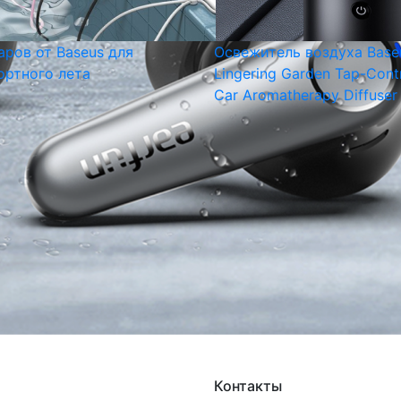
аров от Baseus для
Освежитель воздуха Base
ртного лета
Lingering Garden Tap-Cont
Car Aromatherapy Diffuser
Контакты