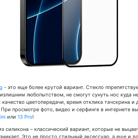
g
- это еще более крутой вариант. Стекло ппрепятству
излишним любопытством, не смогут сунуть нос куда не 
качество цветопередачи, время отклика тачскрина и д
ри просмотре фото, видео и серфинге в интернете вы 
ini
или
13 Pro
!
из силикона – классический вариант, которые не выцве
никает. Это не просто стильный аксессуар, а еще и д