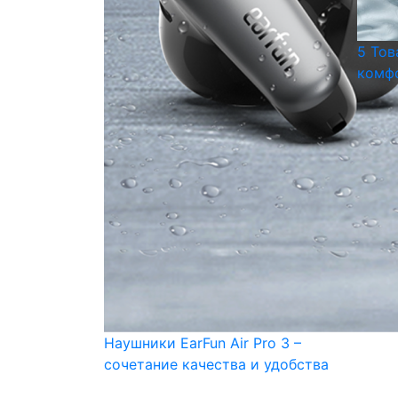
5 Тов
комфо
Наушники EarFun Air Pro 3 –
сочетание качества и удобства