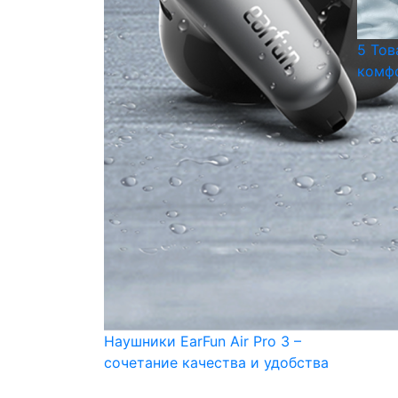
5 Тов
комфо
Наушники EarFun Air Pro 3 –
сочетание качества и удобства