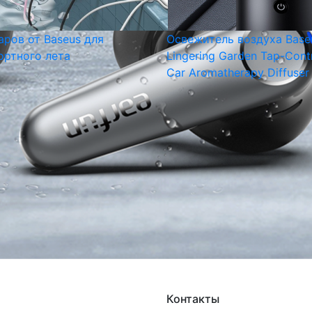
аров от Baseus для
Освежитель воздуха Base
ртного лета
Lingering Garden Tap-Cont
Car Aromatherapy Diffuser
Контакты