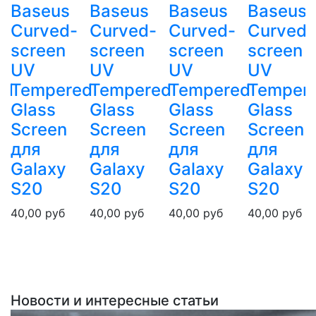
Baseus
Baseus
Baseus
Baseus
Curved-
Curved-
Curved-
Curved-
screen
screen
screen
screen
UV
UV
UV
UV
ed
Tempered
Tempered
Tempered
Temper
Glass
Glass
Glass
Glass
Screen
Screen
Screen
Screen
для
для
для
для
Galaxy
Galaxy
Galaxy
Galaxy
S20
S20
S20
S20
40,00
руб
40,00
руб
40,00
руб
40,00
руб
Новости и интересные статьи