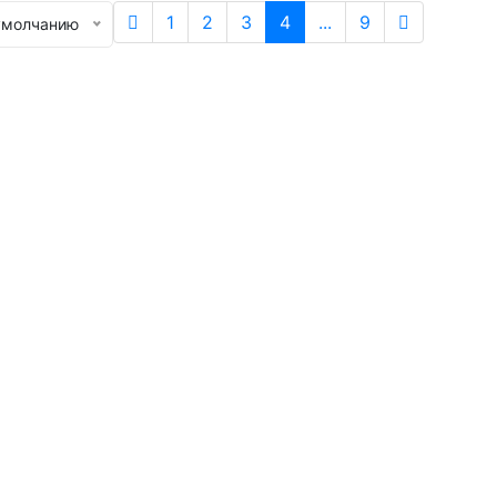
1
2
3
4
...
9
умолчанию