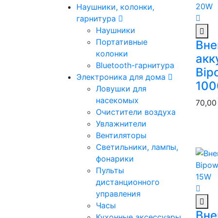
Наушники, колонки,
гарнитура
Наушники
Портативные
Вне
колонки
акк
Bluetooth-гарнитура
Bipo
Электроника для дома
10
Ловушки для
насекомых
70,0
Очистители воздуха
Увлажнители
Вентиляторы
Светильники, лампы,
фонарики
Пульты
дистанционного
управления
Часы
Вне
Кухонные аксессуары