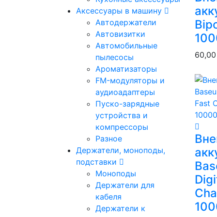
акк
Аксессуары в машину
Автодержатели
Bipo
Автовизитки
100
Автомобильные
60,0
пылесосы
Ароматизаторы
FM-модуляторы и
аудиоадаптеры
Пуско-зарядные
устройства и
компрессоры
Вне
Разное
Держатели, моноподы,
акк
подставки
Bas
Моноподы
Digi
Держатели для
Cha
кабеля
10
Держатели к