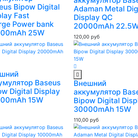
аккумулятор Bas
eus Bipow Digital
Adaman Metal Digi
play Fast
Display QC
rge Power bank
20000mAh 22.5
000mAh 25W
120,00
руб
шний
умулятор Baseus
Внешний
w Digital Display
аккумулятор Bas
000mAh 15W
Bipow Digital Disp
30000mAh 15W
110,00
руб