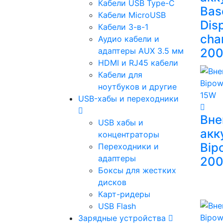
Кабели USB Type-C
Bas
Кабели MicroUSB
Dis
Кабели 3-в-1
cha
Аудио кабели и
адаптеры AUX 3.5 мм
20
HDMI и RJ45 кабели
Кабели для
ноутбуков и другие
USB-хабы и переходники
Вне
USB хабы и
акк
концентраторы
Bipo
Переходники и
адаптеры
20
Боксы для жестких
дисков
Карт-ридеры
USB Flash
Зарядные устройства